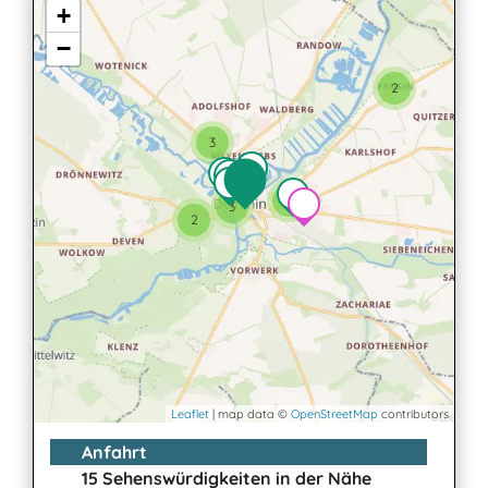
+
−
2
3
3
3
2
Leaflet
| map data ©
OpenStreetMap
contributors
Anfahrt
15 Sehenswürdigkeiten in der Nähe