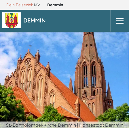
Dein Reiseziel:
MV
Demmin
DEMMIN
St.-Bartholomaei-Kirche Demmin | Hansestadt Demmin