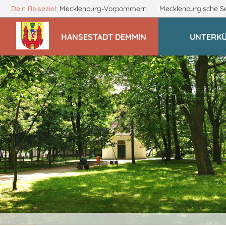
Dein Reiseziel:
Mecklenburg-Vorpommern
Mecklenburgische S
HANSESTADT DEMMIN
UNTERK