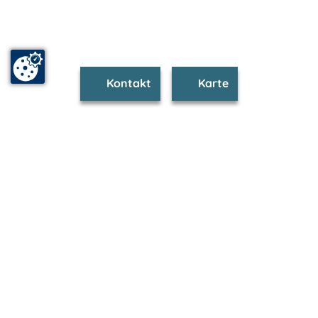
Kontakt
Karte
www.demmin.m-vp.de ist Teil von
mvp.de - Urlaub & Freizeit
© 2026
MANET Marketing GmbH