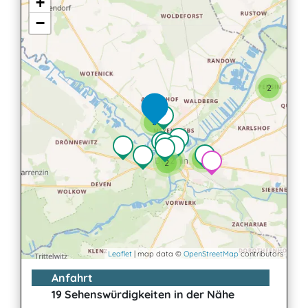
+
−
2
2
2
2
2
Leaflet
| map data ©
OpenStreetMap
contributors
Anfahrt
19 Sehenswürdigkeiten in der Nähe