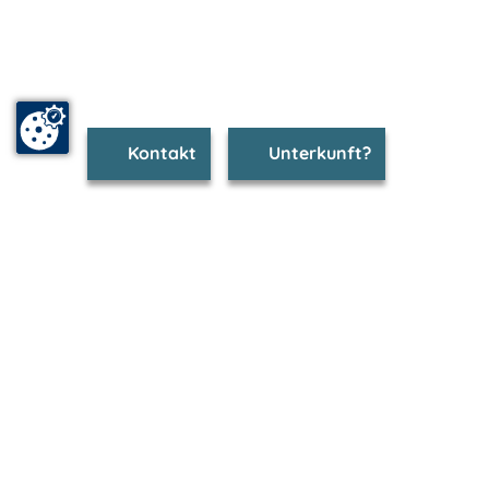
Kontakt
Unterkunft?
www.demmin.m-vp.de ist Teil von
mvp.de - Urlaub & Freizeit
© 2026
MANET Marketing GmbH