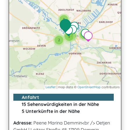
3
3
2
3
2
Leaflet
| map data ©
OpenStreetMap
contributors
Anfahrt
15 Sehenswürdigkeiten in der Nähe
5 Unterkünfte in der Nähe
Adresse:
Peene Marina Demmin<br /> Oetjen
GmbH
|
Loitzer Straße 48, 17109 Demmin