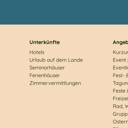
Unterkünfte
Angeb
Hotels
Kurzu
Urlaub auf dem Lande
Event
Seminarhäuser
Eventl
Ferienhäuser
Fest- 
Zimmervermittlungen
Tagun
Feste 
Freizei
Rad, W
Grupp
Oster