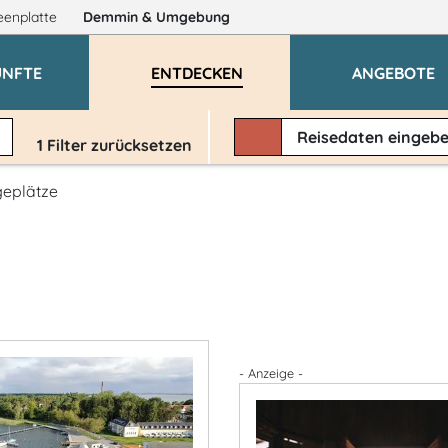
eenplatte
Demmin
& Umgebung
ÜNFTE
ENTDECKEN
ANGEBOTE
Reisedaten
eingeb
1
Filter zurücksetzen
geplätze
- Anzeige -