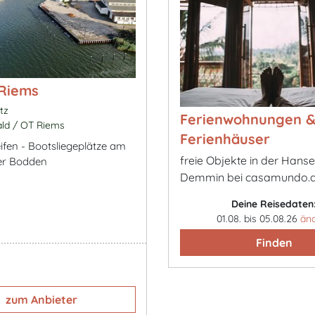
 Riems
tz
Ferienwohnungen 
ld / OT Riems
Ferienhäuser
ifen - Bootsliegeplätze am
freie Objekte in der Hans
er Bodden
Demmin bei casamundo.
Deine Reisedaten
01.08. bis 05.08.26
än
Finden
zum Anbieter