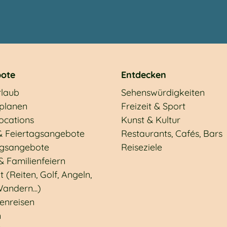
ote
Entdecken
rlaub
Sehenswürdigkeiten
 planen
Freizeit & Sport
ocations
Kunst & Kultur
& Feiertagsangebote
Restaurants, Cafés, Bars
gsangebote
Reiseziele
& Familienfeiern
t (Reiten, Golf, Angeln,
andern...)
enreisen
n