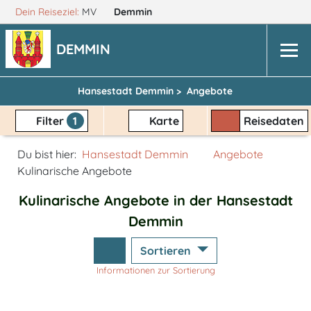
Dein Reiseziel:
MV
Demmin
DEMMIN
Hansestadt Demmin >
Angebote
Filter
1
Karte
Reisedaten
Du bist hier:
Hansestadt Demmin
Angebote
Kulinarische Angebote
Kulinarische Angebote in der Hansestadt
Demmin
Sortieren
Informationen zur Sortierung