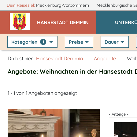
Dein Reiseziel:
Mecklenburg-Vorpommern
Mecklenburgische S
HANSESTADT DEMMIN
UNTERK
Kategorien
Preise
Dauer
1
Du bist hier:
Hansestadt Demmin
Angebote
Wei
Angebote: Weihnachten in der Hansestadt
1 - 1 von 1 Angeboten angezeigt
- Anzeige -