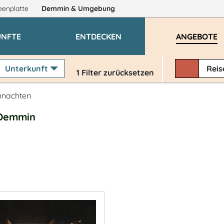
eenplatte
Demmin
& Umgebung
ÜNFTE
ENTDECKEN
ANGEBOTE
Unterkunft
Rei
1
Filter zurücksetzen
hnachten
 Demmin