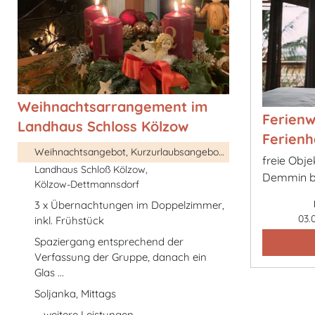
Weihnachtsarrangement im
Ferien
Landhaus Schloss Kölzow
Ferienh
Weihnachtsangebot, Kurzurlaubsangebot, ...
freie Obje
Landhaus Schloß Kölzow,
Demmin b
Kölzow-Dettmannsdorf
3 x Übernachtungen im Doppelzimmer,
03.
inkl. Frühstück
Spaziergang entsprechend der
Verfassung der Gruppe, danach ein
Glas ...
Soljanka, Mittags
... weitere Leistungen