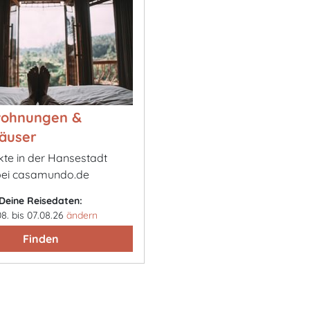
wohnungen &
äuser
kte in der Hansestadt
ei casamundo.de
Deine Reisedaten:
08. bis 07.08.26
ändern
Finden