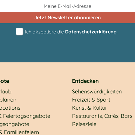
Jetzt Newsletter
abonnieren
Ich akzeptiere die
Datenschutzerklärung
.
ote
Entdecken
rlaub
Sehenswürdigkeiten
 planen
Freizeit & Sport
ocations
Kunst & Kultur
& Feiertagsangebote
Restaurants, Cafés, Bars
gsangebote
Reiseziele
& Familienfeiern