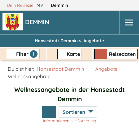
Dein Reiseziel:
MV
Demmin
DEMMIN
Hansestadt Demmin >
Angebote
Filter
1
Karte
Reisedaten
Du bist hier:
Hansestadt Demmin
Angebote
Wellnessangebote
Wellnessangebote in der Hansestadt
Demmin
Sortieren
Informationen zur Sortierung